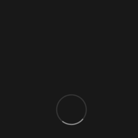
Softsklavin
(6)
Zofe
(5)
Anwesend
(13)
Domina
(34)
Liebesengel
(27)
Fetisch
(29)
Bizarr-Lady
(25)
Sklavin
(10)
Switcherin
(11)
TS
(5)
Tantra
(1)
Escort
(9)