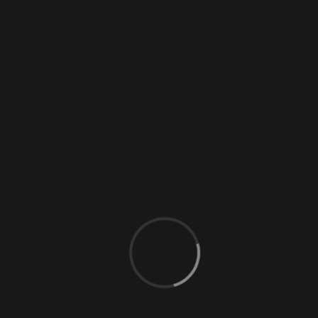
Softsklavin
(6)
Zofe
(5)
Anwesend
(13)
Domina
(34)
Liebesengel
(26)
Fetisch
(29)
Bizarr-Lady
(25)
Sklavin
(10)
Switcherin
(11)
TS
(5)
Tantra
(1)
Escort
(9)