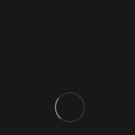
Softsklavin
(6)
Zofe
(5)
Anwesend
(13)
Domina
(34)
Liebesengel
(27)
Fetisch
(29)
Bizarr-Lady
(25)
Sklavin
(10)
Switcherin
(11)
TS
(5)
Tantra
(1)
Escort
(9)