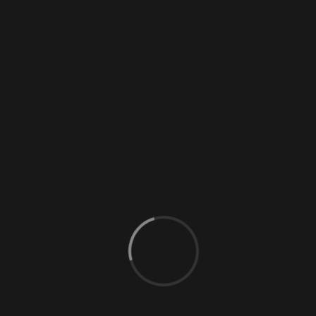
Softsklavin
(6)
Zofe
(5)
Anwesend
(13)
Domina
(34)
Liebesengel
(26)
Fetisch
(29)
Bizarr-Lady
(25)
Sklavin
(10)
Switcherin
(11)
TS
(5)
Tantra
(1)
Escort
(9)