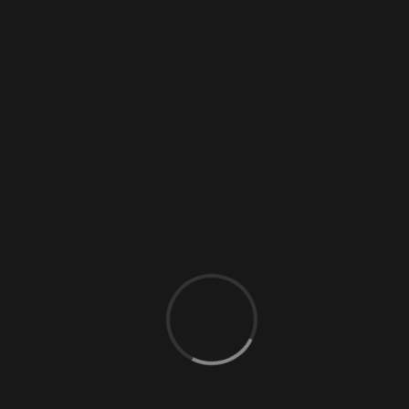
🍂
rvice
0 Comments
Doppelte Dominanz – ein einmaliges Erlebnis in
der Villa Viktoria